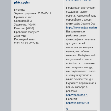
2022-05-31 23:46:50
pfrtcayghn
Пошаговая инструкция
Пустота
создания Fashion
Зарегистрирован
: 2022-03-11
editorial. Авторский курс
Приглашений:
0
европейского фешн
Сообщений:
3
фотографа Jeanne D'art
Уважение:
[+0/-0]
https://linktr.ee/jeannedart
Позитив:
[+0/-0]
Вы узнаете как
Провел на форуме:
работают фешн
2 минуты
фотографы и получите
Последний визит:
2023-10-21 22:27:02
доступ ко всей
информации которая
нужна для работы с
глянцем. Найдёте свой
визуальный стиль и
поймёте , что снимать,
как создать команду,
как опубликовать свою
съёмку в журнале и
какие сейчас тренды!
Сделаете первый шаг к
вашей карьере в
рекламе.
https://fecourse.ru
Перейти:
https://is.gd/t4vrUp
0